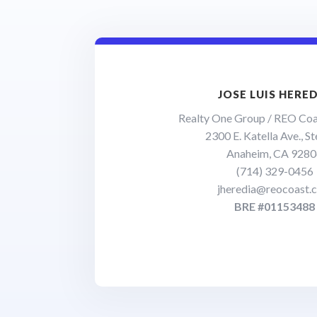
JOSE LUIS HERE
Realty One Group / REO Coa
2300 E. Katella Ave., St
Anaheim, CA 928
(714) 329-0456
jheredia@reocoast.
BRE #01153488