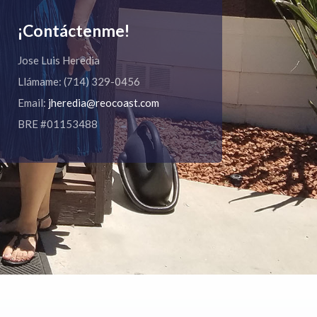
¡Contáctenme!
Jose Luis Heredia
Llámame: (714) 329-0456
Email:
jheredia@reocoast.com
BRE #01153488