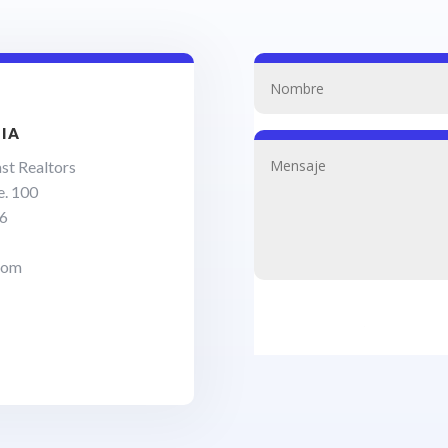
DIA
st Realtors
e. 100
06
com